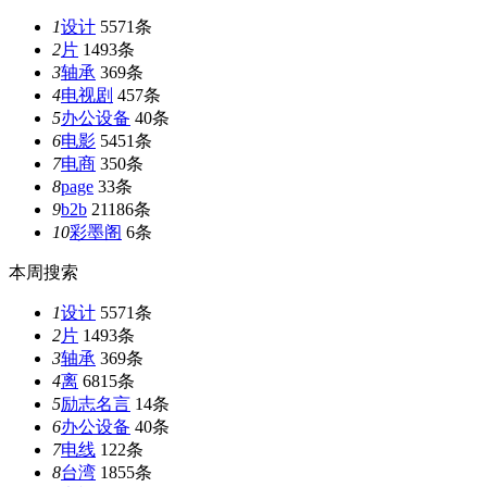
1
设计
5571条
2
片
1493条
3
轴承
369条
4
电视剧
457条
5
办公设备
40条
6
电影
5451条
7
电商
350条
8
page
33条
9
b2b
21186条
10
彩墨阁
6条
本周搜索
1
设计
5571条
2
片
1493条
3
轴承
369条
4
离
6815条
5
励志名言
14条
6
办公设备
40条
7
电线
122条
8
台湾
1855条