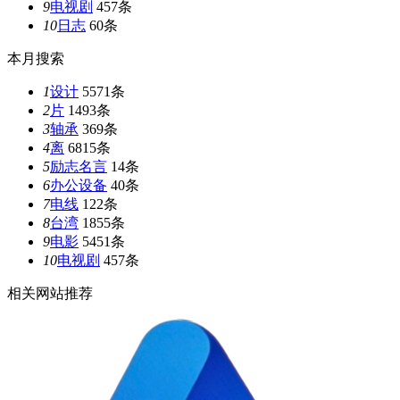
9
电视剧
457条
10
日志
60条
本月搜索
1
设计
5571条
2
片
1493条
3
轴承
369条
4
离
6815条
5
励志名言
14条
6
办公设备
40条
7
电线
122条
8
台湾
1855条
9
电影
5451条
10
电视剧
457条
相关网站推荐