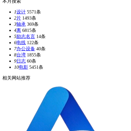
本月搜索
1
设计
5571条
2
片
1493条
3
轴承
369条
4
离
6815条
5
励志名言
14条
6
电线
122条
7
办公设备
40条
8
台湾
1855条
9
日志
60条
10
电影
5451条
相关网站推荐