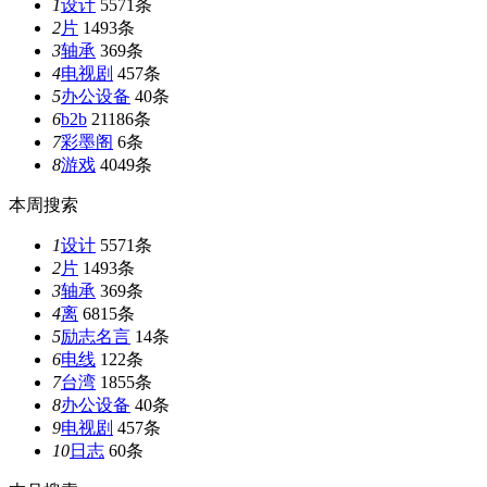
1
设计
5571条
2
片
1493条
3
轴承
369条
4
电视剧
457条
5
办公设备
40条
6
b2b
21186条
7
彩墨阁
6条
8
游戏
4049条
本周搜索
1
设计
5571条
2
片
1493条
3
轴承
369条
4
离
6815条
5
励志名言
14条
6
电线
122条
7
台湾
1855条
8
办公设备
40条
9
电视剧
457条
10
日志
60条