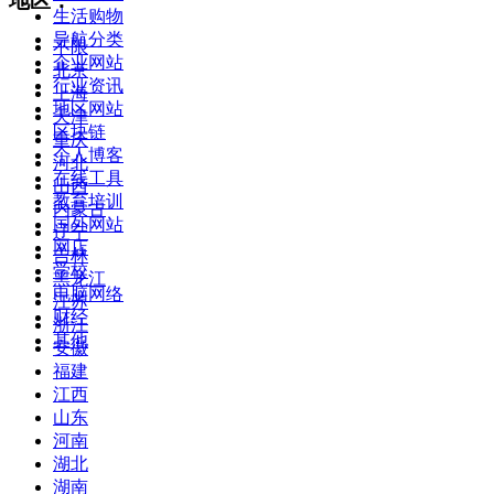
地区：
生活购物
导航分类
不限
企业网站
北京
行业资讯
上海
地区网站
天津
区块链
重庆
个人博客
河北
在线工具
山西
教育培训
内蒙古
国外网站
辽宁
网店
吉林
学校
黑龙江
电脑网络
江苏
财经
浙江
其他
安徽
福建
江西
山东
河南
湖北
湖南