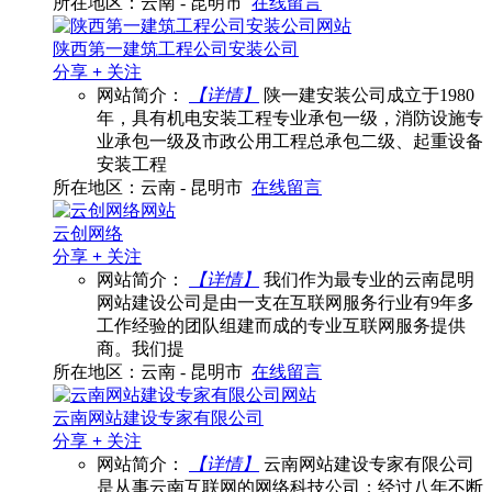
所在地区：云南 - 昆明市
在线留言
陕西第一建筑工程公司安装公司
分享
+
关注
网站简介：
【详情】
陕一建安装公司成立于1980
年，具有机电安装工程专业承包一级，消防设施专
业承包一级及市政公用工程总承包二级、起重设备
安装工程
所在地区：云南 - 昆明市
在线留言
云创网络
分享
+
关注
网站简介：
【详情】
我们作为最专业的云南昆明
网站建设公司是由一支在互联网服务行业有9年多
工作经验的团队组建而成的专业互联网服务提供
商。我们提
所在地区：云南 - 昆明市
在线留言
云南网站建设专家有限公司
分享
+
关注
网站简介：
【详情】
云南网站建设专家有限公司
是从事云南互联网的网络科技公司；经过八年不断