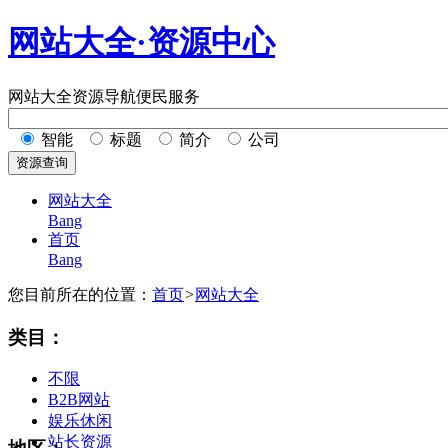
网站大全·资源中心
网站大全
资源导航
便民服务
智能
标题
简介
公司
网站大全
Bang
首页
Bang
您目前所在的位置：
首页
>
网站大全
类目：
不限
B2B网站
娱乐休闲
站长资源