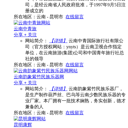
司，是经云南省人民政府批准，于1997年9月5日注
册成立的
所在地区：云南 - 昆明市
在线留言
云南中青旅
分享
+
关注
网站简介：
【详情】
云南中青国际旅行社有限公
司（官方授权网站：ynyts）是云南卫视合作指定
单位，在云南旅游(集团)公司和中国青年旅行社总
社的领导
所在地区：云南 - 昆明市
在线留言
云南韵象紫竹民族乐器网
分享
+
关注
网站简介：
【详情】
云南韵象紫竹民族乐器厂，
是生产制作葫芦丝、巴乌等云南少数民族乐器的专
业厂家。本厂拥有一批技术娴熟，务实创新，德才
兼备的人
所在地区：云南 - 昆明市
在线留言
昆明康辉