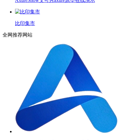
AxureShow艾可秀axure原型在线演示
比印集市
全网推荐网站