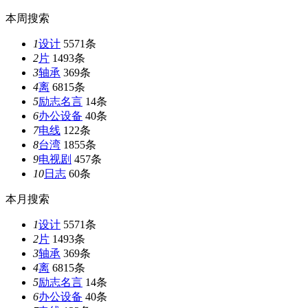
本周搜索
1
设计
5571条
2
片
1493条
3
轴承
369条
4
离
6815条
5
励志名言
14条
6
办公设备
40条
7
电线
122条
8
台湾
1855条
9
电视剧
457条
10
日志
60条
本月搜索
1
设计
5571条
2
片
1493条
3
轴承
369条
4
离
6815条
5
励志名言
14条
6
办公设备
40条