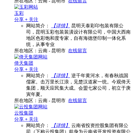
所在地区：云南 - 昆明市
在线留言
玉彩
分享
+
关注
网站简介：
【详情】
昆明天泰彩印包装有限公
司，昆明玉彩包装装潢设计有限公司，中国大西南
地区色彩饱和度专家，自有海德堡印制一体化系
统，从事专业
所在地区：云南 - 昆明市
在线留言
倚天集团
分享
+
关注
网站简介：
【详情】
逆千年黄河水，有春秋战国
儒家。击万里长江浪，见楚汉道家一统。今观倚天
集团，顺天应民集大成。会盟七家公司，初立于庚
寅年夏。
所在地区：云南 - 昆明市
在线留言
云投集团
分享
+
关注
网站简介：
【详情】
云南省投资控股集团有限公
司（下称云投集团）前身为云南省开发投资有限公