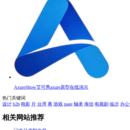
AxureShow艾可秀axure原型在线演示
热门关键词
设计
b2b
电影
片
台湾
离
游戏
page
轴承
海信
电视剧
临沂
办公
相关网站推荐