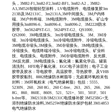
头，3M82-F1,3m82-F2,3m82-BF1, 3m82-A2，3M82-
A3,3M526智能轻型涂料，LV电缆附件、电缆修复胶3m
213B及3M2131C、3m2131A,3M中间接头、3M户内终
端、3M户外终端、3M电缆附件、3M电缆接头、矿山专
用接头3m8096-6、3m8096-4、3m8096-2、3M2228防水
胶带、3m5624PST-G1、5624PST-G2、QS1000、
QS2000、3M电缆接头、3m冷缩电缆接头、3M、3M冷
缩、3m冷缩电缆接头、3m冷缩电缆附件、冷缩电缆头、
3M电缆冷缩头,3M接头、3M冷缩接头、3M电缆接头、
冷缩接头、电缆终端冷缩头、3m冷缩电缆头、矿业科
技、电缆接头、电缆附件、3M冷缩电缆附件、反光膜、
3M反光膜、3M电缆接头；氟化液：氟素化学品、罐装
清洗剂、HFE电子氟化液、EGC电子涂层剂；电子工业
胶带及胶水：导电胶带、高温胶带、导热胶带、及VHB
胶带胶黏剂、8882绝缘防水树脂等；无卤素环氧粉末包
封料：3M环氧粉末（电气绝缘树脂）包括：5555、
5230N、260、260 8G、260 C-free、263、265、266、266
8G、860、860E、860S、521、521+、501、501F、501
h-free等。 3M2131B/3M2131C电缆修补胶 3M525BG+无
溶剂绝缘防水涂料,3M525W绝缘防水保护包材.3M14853
电气绝缘防水