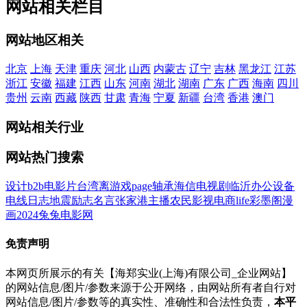
网站相关栏目
网站地区相关
北京
上海
天津
重庆
河北
山西
内蒙古
辽宁
吉林
黑龙江
江苏
浙江
安徽
福建
江西
山东
河南
湖北
湖南
广东
广西
海南
四川
贵州
云南
西藏
陕西
甘肃
青海
宁夏
新疆
台湾
香港
澳门
网站相关行业
网站热门搜索
设计
b2b
电影
片
台湾
离
游戏
page
轴承
海信
电视剧
临沂
办公设备
电线
日志
地震
励志名言
张家港
主播
农民影视
电商
life
彩墨阁
漫
画
2024
兔兔电影网
免责声明
本网页所展示的有关【海郑实业(上海)有限公司_企业网站】
的网站信息/图片/参数来源于公开网络，由网站所有者自行对
网站信息/图片/参数等的真实性、准确性和合法性负责，
本平