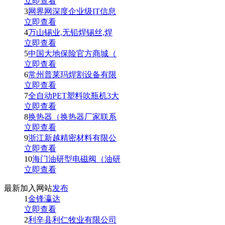
立即查看
3
网界网深度企业级IT信息
立即查看
4
万山锡业,无铅焊锡丝,焊
立即查看
5
中国大地保险官方商城（
立即查看
6
常州普莱玛焊割设备有限
立即查看
7
全自动PET塑料吹瓶机3大
立即查看
8
换热器（换热器厂家联系
立即查看
9
浙江新越精密材料有限公
立即查看
10
海门油研型电磁阀（油研
立即查看
最新加入网站
发布
1
金锋瀛达
立即查看
2
利辛县利仁牧业有限公司