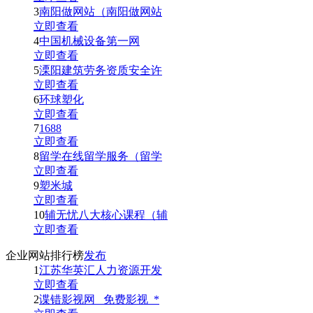
3
南阳做网站（南阳做网站
立即查看
4
中国机械设备第一网
立即查看
5
溧阳建筑劳务资质安全许
立即查看
6
环球塑化
立即查看
7
1688
立即查看
8
留学在线留学服务（留学
立即查看
9
塑米城
立即查看
10
辅无忧八大核心课程（辅
立即查看
企业网站排行榜
发布
1
江苏华英汇人力资源开发
立即查看
2
谍错影视网_ 免费影视_*