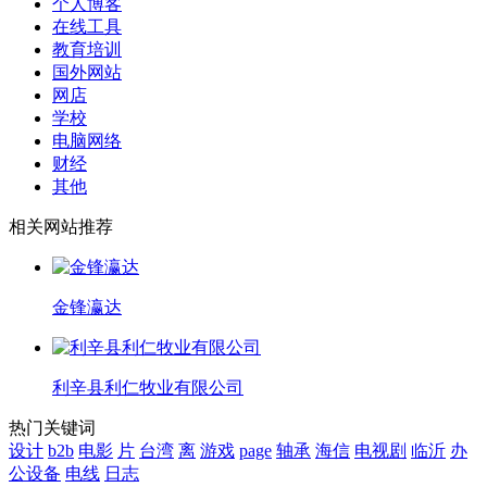
个人博客
在线工具
教育培训
国外网站
网店
学校
电脑网络
财经
其他
相关网站推荐
金锋瀛达
利辛县利仁牧业有限公司
热门关键词
设计
b2b
电影
片
台湾
离
游戏
page
轴承
海信
电视剧
临沂
办
公设备
电线
日志