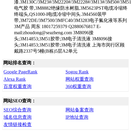
漆.3M130C/3M23#/3M2220#/3M2228#/3M13#/3M50#/3M5
电气胶 带,3M8882绝缘防水树脂,3M5623PST电缆冷缩终
终端头,QS1000-I电缆冷缩中间头.3M4560装甲
带,3M72DE/3M7500/3MFC40/3M3283电子氟化液等系列
3M产品 周东 18017259379 Q2880676817 E-
mail:zhoudong@seazheng.com 3M8096接
头;3M14853;3M51胶带;3M电子清洗液 3M8096接
头;3M14853;3M51胶带;3M电子清洗液 上海市闵行区顾
戴路2337号5幢(B栋)5层A2单元
网站排名查询：
Google PageRank
Sogou Rank
Alexa Rank
网站权重查询
百度权重查询
360权重查询
网站SEO查询：
SEO综合查询
网站备案查询
域名信息查询
IP地址查询
友情链接检查