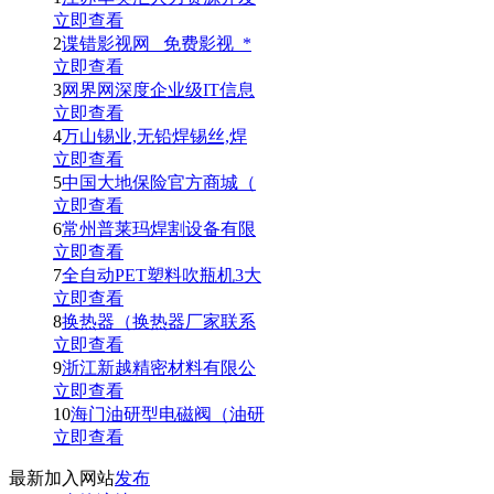
立即查看
2
谍错影视网_ 免费影视_*
立即查看
3
网界网深度企业级IT信息
立即查看
4
万山锡业,无铅焊锡丝,焊
立即查看
5
中国大地保险官方商城（
立即查看
6
常州普莱玛焊割设备有限
立即查看
7
全自动PET塑料吹瓶机3大
立即查看
8
换热器（换热器厂家联系
立即查看
9
浙江新越精密材料有限公
立即查看
10
海门油研型电磁阀（油研
立即查看
最新加入网站
发布