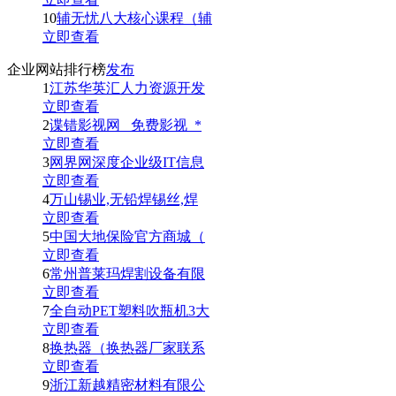
10
辅无忧八大核心课程（辅
立即查看
企业网站排行榜
发布
1
江苏华英汇人力资源开发
立即查看
2
谍错影视网_ 免费影视_*
立即查看
3
网界网深度企业级IT信息
立即查看
4
万山锡业,无铅焊锡丝,焊
立即查看
5
中国大地保险官方商城（
立即查看
6
常州普莱玛焊割设备有限
立即查看
7
全自动PET塑料吹瓶机3大
立即查看
8
换热器（换热器厂家联系
立即查看
9
浙江新越精密材料有限公