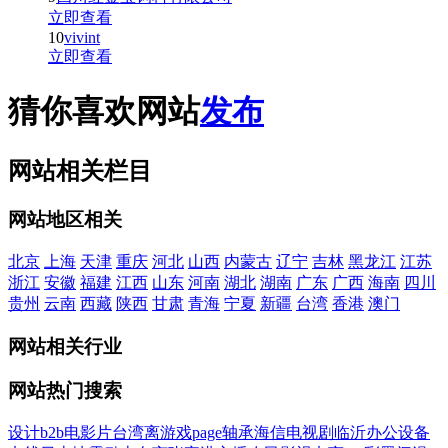
立即查看
10
vivint
立即查看
猜你喜欢网站
发布
网站相关栏目
网站地区相关
北京
上海
天津
重庆
河北
山西
内蒙古
辽宁
吉林
黑龙江
江苏
浙江
安徽
福建
江西
山东
河南
湖北
湖南
广东
广西
海南
四川
贵州
云南
西藏
陕西
甘肃
青海
宁夏
新疆
台湾
香港
澳门
网站相关行业
网站热门搜索
设计
b2b
电影
片
台湾
离
游戏
page
轴承
海信
电视剧
临沂
办公设备