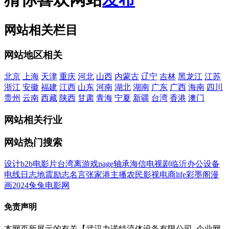
网站相关栏目
网站地区相关
北京
上海
天津
重庆
河北
山西
内蒙古
辽宁
吉林
黑龙江
江苏
浙江
安徽
福建
江西
山东
河南
湖北
湖南
广东
广西
海南
四川
贵州
云南
西藏
陕西
甘肃
青海
宁夏
新疆
台湾
香港
澳门
网站相关行业
网站热门搜索
设计
b2b
电影
片
台湾
离
游戏
page
轴承
海信
电视剧
临沂
办公设备
电线
日志
地震
励志名言
张家港
主播
农民影视
电商
life
彩墨阁
漫
画
2024
兔兔电影网
免责声明
本网页所展示的有关【武汉力诺特流体设备有限公司_企业网