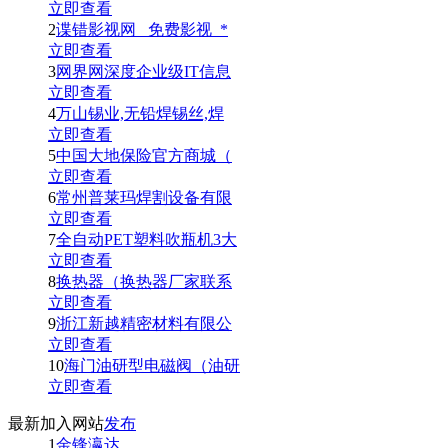
立即查看
2
谍错影视网_ 免费影视_*
立即查看
3
网界网深度企业级IT信息
立即查看
4
万山锡业,无铅焊锡丝,焊
立即查看
5
中国大地保险官方商城（
立即查看
6
常州普莱玛焊割设备有限
立即查看
7
全自动PET塑料吹瓶机3大
立即查看
8
换热器（换热器厂家联系
立即查看
9
浙江新越精密材料有限公
立即查看
10
海门油研型电磁阀（油研
立即查看
最新加入网站
发布
1
金锋瀛达