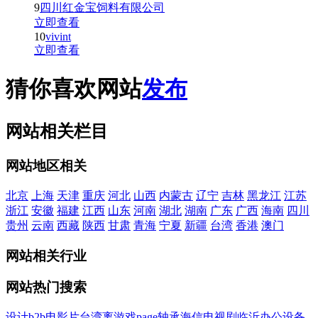
9
四川红金宝饲料有限公司
立即查看
10
vivint
立即查看
猜你喜欢网站
发布
网站相关栏目
网站地区相关
北京
上海
天津
重庆
河北
山西
内蒙古
辽宁
吉林
黑龙江
江苏
浙江
安徽
福建
江西
山东
河南
湖北
湖南
广东
广西
海南
四川
贵州
云南
西藏
陕西
甘肃
青海
宁夏
新疆
台湾
香港
澳门
网站相关行业
网站热门搜索
设计
b2b
电影
片
台湾
离
游戏
page
轴承
海信
电视剧
临沂
办公设备