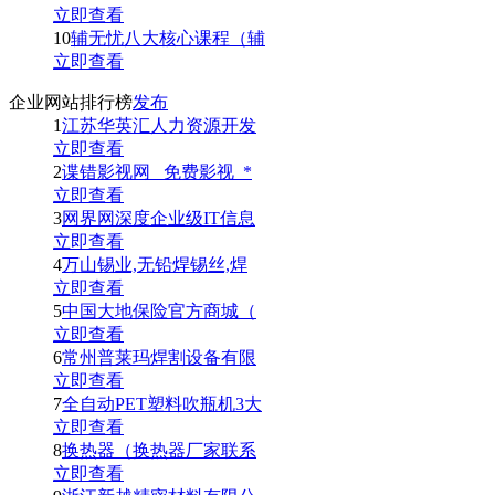
立即查看
10
辅无忧八大核心课程（辅
立即查看
企业网站排行榜
发布
1
江苏华英汇人力资源开发
立即查看
2
谍错影视网_ 免费影视_*
立即查看
3
网界网深度企业级IT信息
立即查看
4
万山锡业,无铅焊锡丝,焊
立即查看
5
中国大地保险官方商城（
立即查看
6
常州普莱玛焊割设备有限
立即查看
7
全自动PET塑料吹瓶机3大
立即查看
8
换热器（换热器厂家联系
立即查看