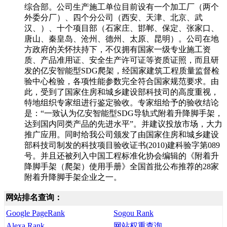
综合部。公司生产施工单位目前设有一个加工厂（两个
外委分厂）、四个分公司（西安、天津、北京、武
汉、）、十个项目部（石家庄、邯郸、保定、张家口、
唐山、秦皇岛、沧州、德州、太原、昆明）。公司在地
方政府的关怀扶持下，不仅拥有国家一级专业施工资
质、产品准用证、安全生产许可证等资质证照，而且研
发的亿安智能型SDG爬架，经国家建筑工程质量监督检
验中心检验，各项性能参数完全符合国家规范要求。由
此，受到了国家住房和城乡建设部科技司的高度重视，
特地组织专家组进行鉴定验收。专家组给予的验收结论
是：“一致认为亿安智能型SDG导轨式附着升降脚手架，
达到国内同类产品的先进水平”。并建议投放市场，大力
推广应用。同时给我公司颁发了由国家住房和城乡建设
部科技司制发的科技项目验收证书(2010)建科验字第089
号。并且还被列入中国工程标准化协会编辑的《附着升
降脚手架（爬架）使用手册》全国首批公布推荐的28家
附着升降脚手架企业之一。
网站排名查询：
Google PageRank
Sogou Rank
Alexa Rank
网站权重查询