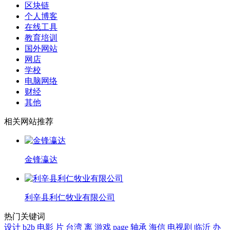
区块链
个人博客
在线工具
教育培训
国外网站
网店
学校
电脑网络
财经
其他
相关网站推荐
金锋瀛达
利辛县利仁牧业有限公司
热门关键词
设计
b2b
电影
片
台湾
离
游戏
page
轴承
海信
电视剧
临沂
办