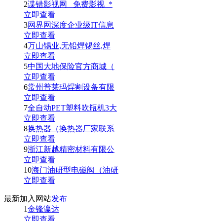
2
谍错影视网_ 免费影视_*
立即查看
3
网界网深度企业级IT信息
立即查看
4
万山锡业,无铅焊锡丝,焊
立即查看
5
中国大地保险官方商城（
立即查看
6
常州普莱玛焊割设备有限
立即查看
7
全自动PET塑料吹瓶机3大
立即查看
8
换热器（换热器厂家联系
立即查看
9
浙江新越精密材料有限公
立即查看
10
海门油研型电磁阀（油研
立即查看
最新加入网站
发布
1
金锋瀛达
立即查看