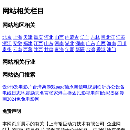
网站相关栏目
网站地区相关
北京
上海
天津
重庆
河北
山西
内蒙古
辽宁
吉林
黑龙江
江苏
浙江
安徽
福建
江西
山东
河南
湖北
湖南
广东
广西
海南
四川
贵州
云南
西藏
陕西
甘肃
青海
宁夏
新疆
台湾
香港
澳门
网站相关行业
网站热门搜索
设计
b2b
电影
片
台湾
离
游戏
page
轴承
海信
电视剧
临沂
办公设备
电线
日志
地震
励志名言
张家港
主播
农民影视
电商
life
彩墨阁
漫
画
2024
兔兔电影网
免责声明
本网页所展示的有关【上海裕巨动力技术有限公司_企业网
站】的网站信息/图片/参数来源于公开网络，由网站所有者自