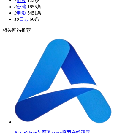
7
电线
122条
8
台湾
1855条
9
电影
5451条
10
日志
60条
相关网站推荐
AxureShow艾可秀axure原型在线演示