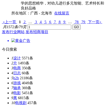
学的思想精华，对幼儿进行多元智能、艺术特长和
良好品格
所在地区：广西 - 北海市
在线留言
«上一页
1
2
…
3
4
5
6
7
8
9
…
78
79
下一页»
共1572条/79页
发布行业网站
发布招商项目
今日搜索
1
设计
5571条
2
片
1493条
3
电商
350条
4
日志
60条
5
b2b
21186条
6
游戏
4049条
7
轴承
369条
8
电影
5451条
9
离
6815条
10
电视剧
457条