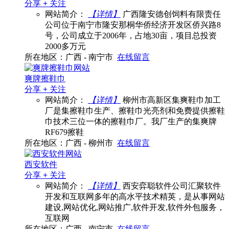
分享
+
关注
网站简介：
【详情】
广西隆安德创饲料有限责任
公司位于南宁市隆安那桐华侨经济开发区侨兴路8
号，公司成立于2006年，占地30亩，项目总投资
2000多万元
所在地区：广西 - 南宁市
在线留言
爽牌擦鞋巾
分享
+
关注
网站简介：
【详情】
柳州市高新区集爽鞋巾加工
厂是集擦鞋巾生产、擦鞋巾光亮剂和免费提供擦鞋
巾技术三位一体的擦鞋巾厂。我厂生产的集爽牌
RF679擦鞋
所在地区：广西 - 柳州市
在线留言
西安软件
分享
+
关注
网站简介：
【详情】
西安弈聪软件公司汇聚软件
开发和互联网多年的高水平技术精英，是从事网站
建设,网站优化,网站推广,软件开发,软件外包服务，
互联网
所在地区：广西 - 南宁市
在线留言