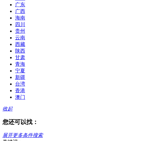
广东
广西
海南
四川
贵州
云南
西藏
陕西
甘肃
青海
宁夏
新疆
台湾
香港
澳门
收起
您还可以找：
展开更多条件搜索