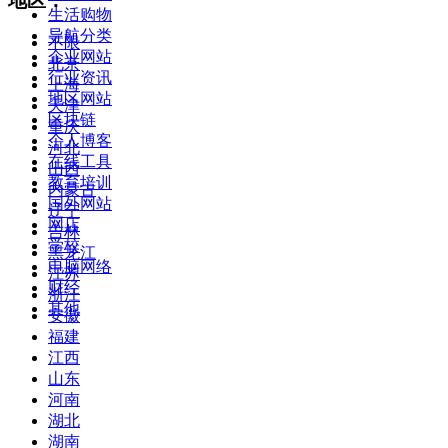
地区：
生活购物
导航分类
不限
企业网站
北京
行业资讯
上海
地区网站
天津
区块链
重庆
个人博客
河北
在线工具
山西
教育培训
内蒙古
国外网站
辽宁
网店
吉林
学校
黑龙江
电脑网络
江苏
财经
浙江
其他
安徽
福建
江西
山东
河南
湖北
湖南