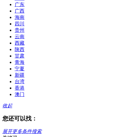
广东
广西
海南
四川
贵州
云南
西藏
陕西
甘肃
青海
宁夏
新疆
台湾
香港
澳门
收起
您还可以找：
展开更多条件搜索