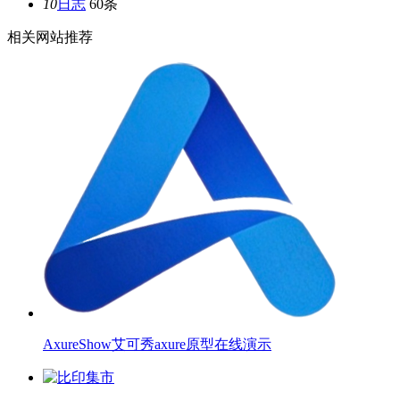
10
日志
60条
相关网站推荐
AxureShow艾可秀axure原型在线演示