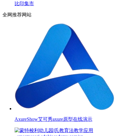
比印集市
全网推荐网站
AxureShow艾可秀axure原型在线演示