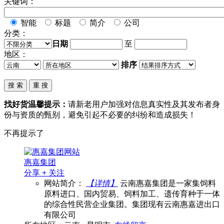
关键词：
智能
标题
简介
公司
分类：
日期
至
地区：
排序
找好货温馨提示：
请新老用户加强对信息真实性及其发布者身
份与资质的甄别，避免引起不必要的纠纷和造成损失！
不再提示了
惠嘉集团
分享
+
关注
网站简介：
【详情】
云南惠嘉集团是一家集饲料
原料进口、国内贸易、饲料加工、遗传育种于一体
的综合性民营企业集团。集团现有云南惠嘉进出口
有限公司