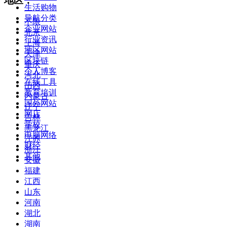
地区：
生活购物
导航分类
不限
企业网站
北京
行业资讯
上海
地区网站
天津
区块链
重庆
个人博客
河北
在线工具
山西
教育培训
内蒙古
国外网站
辽宁
网店
吉林
学校
黑龙江
电脑网络
江苏
财经
浙江
其他
安徽
福建
江西
山东
河南
湖北
湖南