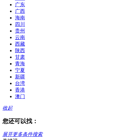
广东
广西
海南
四川
贵州
云南
西藏
陕西
甘肃
青海
宁夏
新疆
台湾
香港
澳门
收起
您还可以找：
展开更多条件搜索