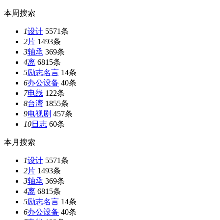
本周搜索
1
设计
5571条
2
片
1493条
3
轴承
369条
4
离
6815条
5
励志名言
14条
6
办公设备
40条
7
电线
122条
8
台湾
1855条
9
电视剧
457条
10
日志
60条
本月搜索
1
设计
5571条
2
片
1493条
3
轴承
369条
4
离
6815条
5
励志名言
14条
6
办公设备
40条