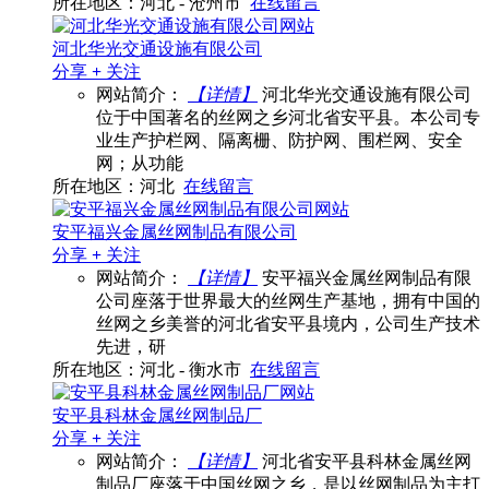
所在地区：河北 - 沧州市
在线留言
河北华光交通设施有限公司
分享
+
关注
网站简介：
【详情】
河北华光交通设施有限公司
位于中国著名的丝网之乡河北省安平县。本公司专
业生产护栏网、隔离栅、防护网、围栏网、安全
网；从功能
所在地区：河北
在线留言
安平福兴金属丝网制品有限公司
分享
+
关注
网站简介：
【详情】
安平福兴金属丝网制品有限
公司座落于世界最大的丝网生产基地，拥有中国的
丝网之乡美誉的河北省安平县境内，公司生产技术
先进，研
所在地区：河北 - 衡水市
在线留言
安平县科林金属丝网制品厂
分享
+
关注
网站简介：
【详情】
河北省安平县科林金属丝网
制品厂座落于中国丝网之乡，是以丝网制品为主打