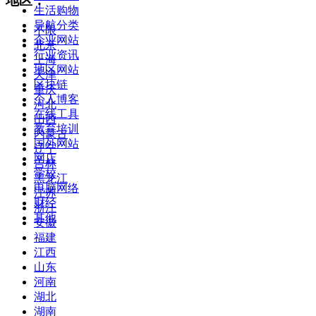
地区：
生活购物
导航分类
不限
企业网站
北京
行业资讯
上海
地区网站
天津
区块链
重庆
个人博客
河北
在线工具
山西
教育培训
内蒙古
国外网站
辽宁
网店
吉林
学校
黑龙江
电脑网络
江苏
财经
浙江
其他
安徽
福建
江西
山东
河南
湖北
湖南