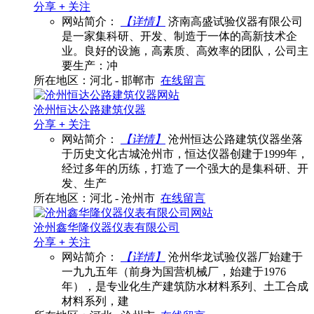
分享
+
关注
网站简介：
【详情】
济南高盛试验仪器有限公司
是一家集科研、开发、制造于一体的高新技术企
业。良好的设施，高素质、高效率的团队，公司主
要生产：冲
所在地区：河北 - 邯郸市
在线留言
沧州恒达公路建筑仪器
分享
+
关注
网站简介：
【详情】
沧州恒达公路建筑仪器坐落
于历史文化古城沧州市，恒达仪器创建于1999年，
经过多年的历练，打造了一个强大的是集科研、开
发、生产
所在地区：河北 - 沧州市
在线留言
沧州鑫华隆仪器仪表有限公司
分享
+
关注
网站简介：
【详情】
沧州华龙试验仪器厂始建于
一九九五年（前身为国营机械厂，始建于1976
年），是专业化生产建筑防水材料系列、土工合成
材料系列，建