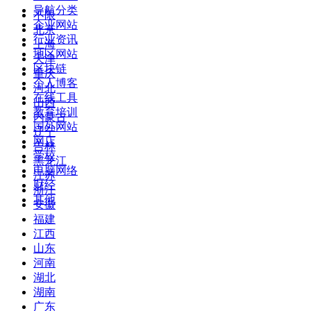
导航分类
不限
企业网站
北京
行业资讯
上海
地区网站
天津
区块链
重庆
个人博客
河北
在线工具
山西
教育培训
内蒙古
国外网站
辽宁
网店
吉林
学校
黑龙江
电脑网络
江苏
财经
浙江
其他
安徽
福建
江西
山东
河南
湖北
湖南
广东