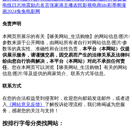
电线
日志
地震
励志名言
张家港
主播
农民影视
电商
life
彩墨阁
漫
画
2024
兔兔电影网
免责声明
本网页所展示的有关【哆美网站_生活购物】的网站信息/图片/
参数来源于公开网络，由网站所有者自行对网站信息/图片/参
数等的真实性、准确性和合法性负责，
本平台（本网站）仅提
供展示服务，请谨慎交易，因交易而产生的法律关系及法律纠
纷由您自行协商解决，本平台（本网站）对此不承担任何责
任
。您在本网页可以浏览【哆美网站_生活购物】有关的网站
信息/图片/等及提供的商家简介、联系方式等信息。
联系方式
在您的合法权益受到侵害时，欢迎您向邮箱发送邮件，或者进
入
《网站意见反馈》
了解投诉处理流程，我们将竭诚为您服
务，感谢您的关注与支持！
按排行字母分类找网站：