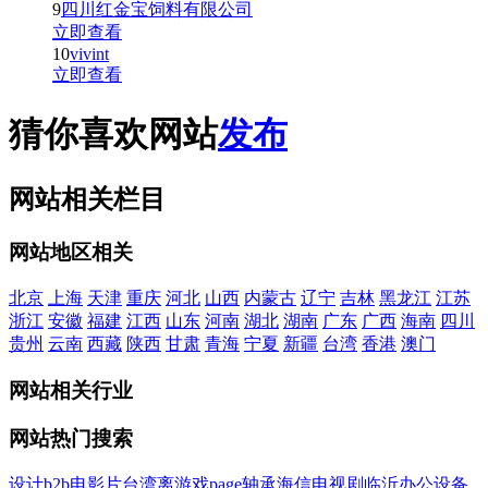
9
四川红金宝饲料有限公司
立即查看
10
vivint
立即查看
猜你喜欢网站
发布
网站相关栏目
网站地区相关
北京
上海
天津
重庆
河北
山西
内蒙古
辽宁
吉林
黑龙江
江苏
浙江
安徽
福建
江西
山东
河南
湖北
湖南
广东
广西
海南
四川
贵州
云南
西藏
陕西
甘肃
青海
宁夏
新疆
台湾
香港
澳门
网站相关行业
网站热门搜索
设计
b2b
电影
片
台湾
离
游戏
page
轴承
海信
电视剧
临沂
办公设备