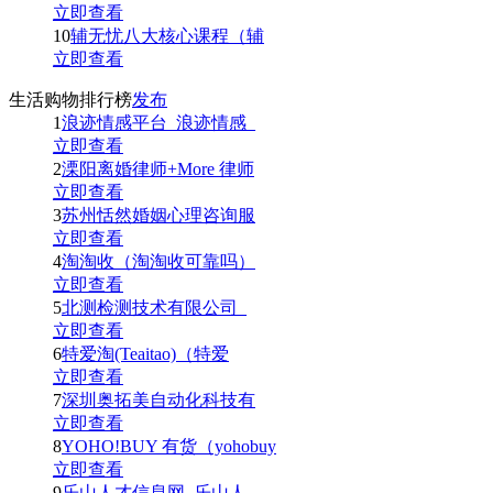
立即查看
10
辅无忧八大核心课程（辅
立即查看
生活购物排行榜
发布
1
浪迹情感平台_浪迹情感_
立即查看
2
溧阳离婚律师+More 律师
立即查看
3
苏州恬然婚姻心理咨询服
立即查看
4
淘淘收（淘淘收可靠吗）
立即查看
5
北测检测技术有限公司_
立即查看
6
特爱淘(Teaitao)（特爱
立即查看
7
深圳奥拓美自动化科技有
立即查看
8
YOHO!BUY 有货（yohobuy
立即查看
9
乐山人才信息网_乐山人