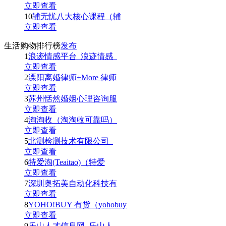
立即查看
10
辅无忧八大核心课程（辅
立即查看
生活购物排行榜
发布
1
浪迹情感平台_浪迹情感_
立即查看
2
溧阳离婚律师+More 律师
立即查看
3
苏州恬然婚姻心理咨询服
立即查看
4
淘淘收（淘淘收可靠吗）
立即查看
5
北测检测技术有限公司_
立即查看
6
特爱淘(Teaitao)（特爱
立即查看
7
深圳奥拓美自动化科技有
立即查看
8
YOHO!BUY 有货（yohobuy
立即查看
9
乐山人才信息网_乐山人