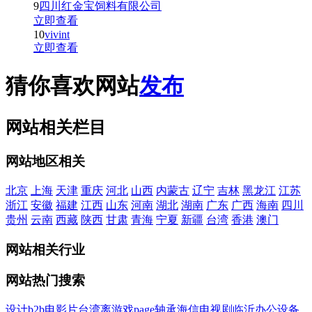
9
四川红金宝饲料有限公司
立即查看
10
vivint
立即查看
猜你喜欢网站
发布
网站相关栏目
网站地区相关
北京
上海
天津
重庆
河北
山西
内蒙古
辽宁
吉林
黑龙江
江苏
浙江
安徽
福建
江西
山东
河南
湖北
湖南
广东
广西
海南
四川
贵州
云南
西藏
陕西
甘肃
青海
宁夏
新疆
台湾
香港
澳门
网站相关行业
网站热门搜索
设计
b2b
电影
片
台湾
离
游戏
page
轴承
海信
电视剧
临沂
办公设备