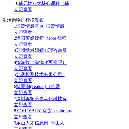
10
辅无忧八大核心课程（辅
立即查看
生活购物排行榜
发布
1
浪迹情感平台_浪迹情感_
立即查看
2
溧阳离婚律师+More 律师
立即查看
3
苏州恬然婚姻心理咨询服
立即查看
4
淘淘收（淘淘收可靠吗）
立即查看
5
北测检测技术有限公司_
立即查看
6
特爱淘(Teaitao)（特爱
立即查看
7
深圳奥拓美自动化科技有
立即查看
8
YOHO!BUY 有货（yohobuy
立即查看
9
乐山人才信息网_乐山人
立即查看