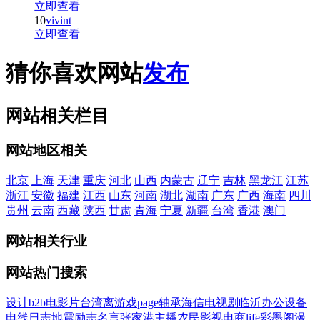
立即查看
10
vivint
立即查看
猜你喜欢网站
发布
网站相关栏目
网站地区相关
北京
上海
天津
重庆
河北
山西
内蒙古
辽宁
吉林
黑龙江
江苏
浙江
安徽
福建
江西
山东
河南
湖北
湖南
广东
广西
海南
四川
贵州
云南
西藏
陕西
甘肃
青海
宁夏
新疆
台湾
香港
澳门
网站相关行业
网站热门搜索
设计
b2b
电影
片
台湾
离
游戏
page
轴承
海信
电视剧
临沂
办公设备
电线
日志
地震
励志名言
张家港
主播
农民影视
电商
life
彩墨阁
漫