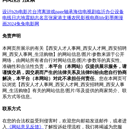
设计
b2b
电影
片
台湾
离
游戏
page
轴承
海信
电视剧
临沂
办公设备
电线
日志
地震
励志名言
张家港
主播
农民影视
电商
life
彩墨阁
漫
画
2024
兔兔电影网
免责声明
本网页所展示的有关【西安人才人事网_西安人才网_西安招聘
网_西安人事网_生活购物】的网站信息/图片/参数来源于公开
网络，由网站所有者自行对网站信息/图片/参数等的真实性、
准确性和合法性负责，
本平台（本网站）仅提供展示服务，请
谨慎交易，因交易而产生的法律关系及法律纠纷由您自行协商
解决，本平台（本网站）对此不承担任何责任
。您在本网页可
以浏览【西安人才人事网_西安人才网_西安招聘网_西安人事
网_生活购物】有关的网站信息/图片/等及提供的商家简介、联
系方式等信息。
联系方式
在您的合法权益受到侵害时，欢迎您向邮箱发送邮件，或者进
入
《网站意见反馈》
了解投诉处理流程，我们将竭诚为您服