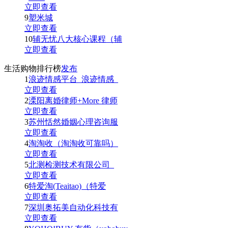
立即查看
9
塑米城
立即查看
10
辅无忧八大核心课程（辅
立即查看
生活购物排行榜
发布
1
浪迹情感平台_浪迹情感_
立即查看
2
溧阳离婚律师+More 律师
立即查看
3
苏州恬然婚姻心理咨询服
立即查看
4
淘淘收（淘淘收可靠吗）
立即查看
5
北测检测技术有限公司_
立即查看
6
特爱淘(Teaitao)（特爱
立即查看
7
深圳奥拓美自动化科技有
立即查看