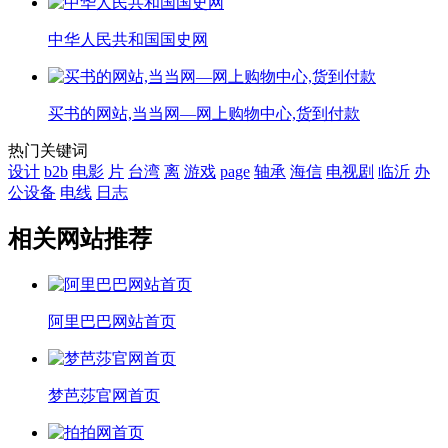
中华人民共和国国史网
买书的网站,当当网—网上购物中心,货到付款
热门关键词
设计
b2b
电影
片
台湾
离
游戏
page
轴承
海信
电视剧
临沂
办
公设备
电线
日志
相关网站推荐
阿里巴巴网站首页
梦芭莎官网首页