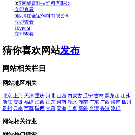
8
河南标普科技饲料有限公
立即查看
9
四川红金宝饲料有限公司
立即查看
10
vivint
立即查看
猜你喜欢网站
发布
网站相关栏目
网站地区相关
北京
上海
天津
重庆
河北
山西
内蒙古
辽宁
吉林
黑龙江
江苏
浙江
安徽
福建
江西
山东
河南
湖北
湖南
广东
广西
海南
四川
贵州
云南
西藏
陕西
甘肃
青海
宁夏
新疆
台湾
香港
澳门
网站相关行业
网站热门搜索