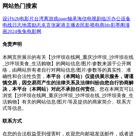
网站热门搜索
设计
b2b
电影
片
台湾
离
游戏
page
轴承
海信
电视剧
临沂
办公设备
电线
日志
地震
励志名言
张家港
主播
农民影视
电商
life
彩墨阁
漫
画
2024
兔兔电影网
免责声明
本网页所展示的有关【沙坪坝在线网_重庆沙坪坝_沙坪坝在线
_沙坪坝美食_生活购物】的网站信息/图片/参数来源于公开网
络，由网站所有者自行对网站信息/图片/参数等的真实性、准
确性和合法性负责，
本平台（本网站）仅提供展示服务，请谨
慎交易，因交易而产生的法律关系及法律纠纷由您自行协商解
决，本平台（本网站）对此不承担任何责任
。您在本网页可以
浏览【沙坪坝在线网_重庆沙坪坝_沙坪坝在线_沙坪坝美食_生
活购物】有关的网站信息/图片/等及提供的商家简介、联系方
式等信息。
联系方式
在您的合法权益受到侵害时，欢迎您向邮箱发送邮件，或者进