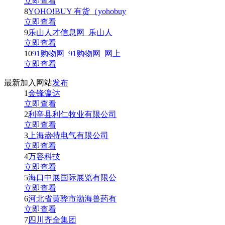
立即查看
8
YOHO!BUY 有货（yohobuy
立即查看
9
乐山人才信息网_乐山人
立即查看
10
91购物网_91购物网_网上
立即查看
最新加入网站
发布
1
金锋瀛达
立即查看
2
利辛县利仁牧业有限公司
立即查看
3
上海盎特电气有限公司
立即查看
4
万容科技
立即查看
5
海口中展国际展览有限公
立即查看
6
河北省黄骅市渤海兽药有
立即查看
7
四川齐全集团