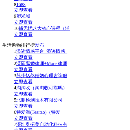
8
1688
立即查看
9
塑米城
立即查看
10
辅无忧八大核心课程（辅
立即查看
生活购物排行榜
发布
1
浪迹情感平台_浪迹情感_
立即查看
2
溧阳离婚律师+More 律师
立即查看
3
苏州恬然婚姻心理咨询服
立即查看
4
淘淘收（淘淘收可靠吗）
立即查看
5
北测检测技术有限公司_
立即查看
6
特爱淘(Teaitao)（特爱
立即查看
7
深圳奥拓美自动化科技有