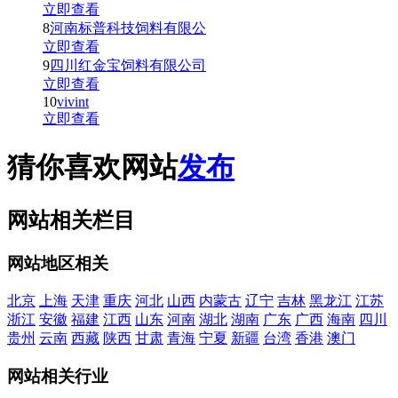
立即查看
8
河南标普科技饲料有限公
立即查看
9
四川红金宝饲料有限公司
立即查看
10
vivint
立即查看
猜你喜欢网站
发布
网站相关栏目
网站地区相关
北京
上海
天津
重庆
河北
山西
内蒙古
辽宁
吉林
黑龙江
江苏
浙江
安徽
福建
江西
山东
河南
湖北
湖南
广东
广西
海南
四川
贵州
云南
西藏
陕西
甘肃
青海
宁夏
新疆
台湾
香港
澳门
网站相关行业