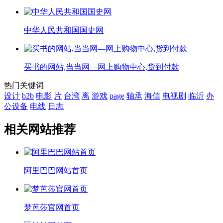
中华人民共和国国史网
买书的网站,当当网—网上购物中心,货到付款
热门关键词
设计
b2b
电影
片
台湾
离
游戏
page
轴承
海信
电视剧
临沂
办
公设备
电线
日志
相关网站推荐
阿里巴巴网站首页
梦芭莎官网首页