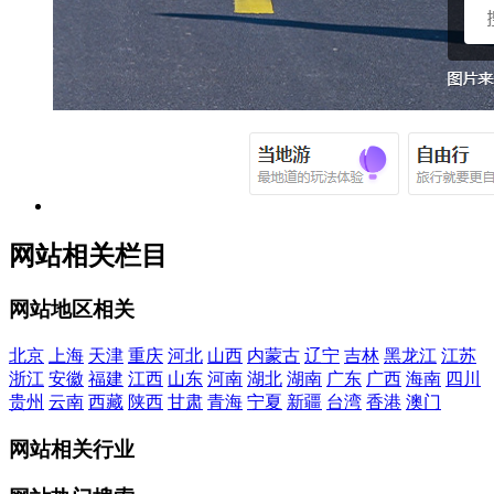
网站相关栏目
网站地区相关
北京
上海
天津
重庆
河北
山西
内蒙古
辽宁
吉林
黑龙江
江苏
浙江
安徽
福建
江西
山东
河南
湖北
湖南
广东
广西
海南
四川
贵州
云南
西藏
陕西
甘肃
青海
宁夏
新疆
台湾
香港
澳门
网站相关行业