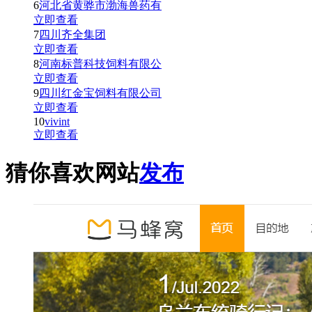
6
河北省黄骅市渤海兽药有
立即查看
7
四川齐全集团
立即查看
8
河南标普科技饲料有限公
立即查看
9
四川红金宝饲料有限公司
立即查看
10
vivint
立即查看
猜你喜欢网站
发布