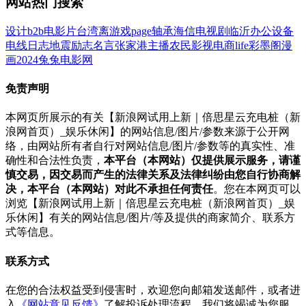
网站热门搜索
设计
b2b
电影
片
台湾
离
游戏
page
轴承
海信
电视剧
临沂
办公设备
电线
日志
地震
励志名言
张家港
主播
农民影视
电商
life
彩墨阁
漫
画
2024
兔兔电影网
免责声明
本网页所展示的有关【新浪网试用上新｜倍思星云充电桩（新
浪网首页）_娱乐休闲】的网站信息/图片/参数来源于公开网
络，由网站所有者自行对网站信息/图片/参数等的真实性、准
确性和合法性负责，
本平台（本网站）仅提供展示服务，请谨
慎交易，因交易而产生的法律关系及法律纠纷由您自行协商解
决，本平台（本网站）对此不承担任何责任
。您在本网页可以
浏览【新浪网试用上新｜倍思星云充电桩（新浪网首页）_娱
乐休闲】有关的网站信息/图片/等及提供的商家简介、联系方
式等信息。
联系方式
在您的合法权益受到侵害时，欢迎您向邮箱发送邮件，或者进
入
《网站意见反馈》
了解投诉处理流程，我们将竭诚为您服