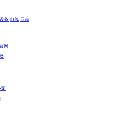
设备
电线
日志
网
司