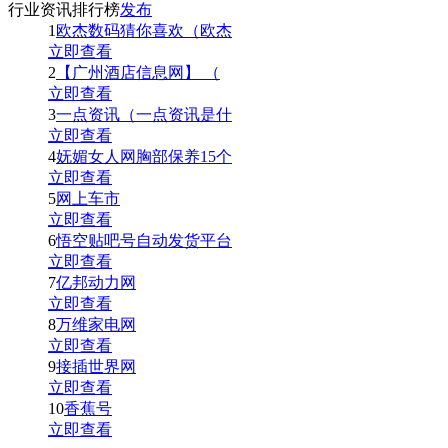
行业资讯排行榜
发布
1
欧杰数码猜你喜欢（欧杰
立即查看
2
【广州酒店信息网】 （
立即查看
3
一点资讯（一点资讯是什
立即查看
4
妩媚女人网胸部保养15个
立即查看
5
网上车市
立即查看
6
悟空贴吧号自动发货平台
立即查看
7
亿邦动力网
立即查看
8
万维家电网
立即查看
9
接插世界网
立即查看
10
香蕉号
立即查看