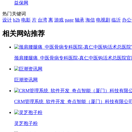
益保网
热门关键词
设计
b2b
电影
片
台湾
离
游戏
page
轴承
海信
电视剧
临沂
办公
相关网站推荐
颈肩腰腿痛_中医骨病专科医院-真仁中医钩活术总医院官
巨潮资讯网
CRM管理系统_软件开发_奇点智能（厦门）科技有限公
灵芝孢子粉