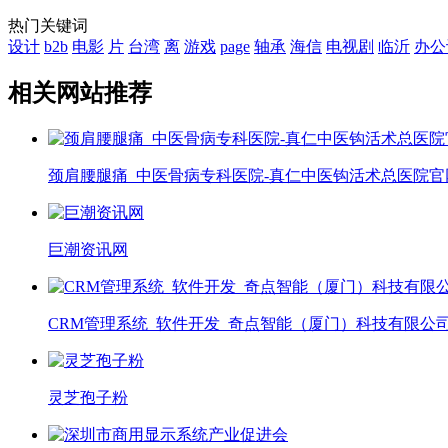
热门关键词
设计
b2b
电影
片
台湾
离
游戏
page
轴承
海信
电视剧
临沂
办公
相关网站推荐
颈肩腰腿痛_中医骨病专科医院-真仁中医钩活术总医院官
巨潮资讯网
CRM管理系统_软件开发_奇点智能（厦门）科技有限公
灵芝孢子粉