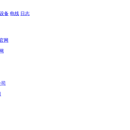
设备
电线
日志
网
司