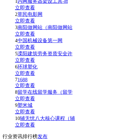
1
内网服务器架设工具-itt
立即查看
2
草民电影网
立即查看
3
南阳做网站（南阳做网站
立即查看
4
中国机械设备第一网
立即查看
5
溧阳建筑劳务资质安全许
立即查看
6
环球塑化
立即查看
7
1688
立即查看
8
留学在线留学服务（留学
立即查看
9
塑米城
立即查看
10
辅无忧八大核心课程（辅
立即查看
行业资讯排行榜
发布