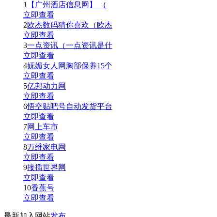
1
【广州酒店信息网】 （
立即查看
2
欧杰数码猜你喜欢（欧杰
立即查看
3
一点资讯（一点资讯是什
立即查看
4
妩媚女人网胸部保养15个
立即查看
5
亿邦动力网
立即查看
6
悟空贴吧号自动发货平台
立即查看
7
网上车市
立即查看
8
万维家电网
立即查看
9
接插世界网
立即查看
10
香蕉号
立即查看
最新加入网站
发布