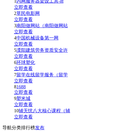
1
内网服务器架设工具-itt
立即查看
2
草民电影网
立即查看
3
南阳做网站（南阳做网站
立即查看
4
中国机械设备第一网
立即查看
5
溧阳建筑劳务资质安全许
立即查看
6
环球塑化
立即查看
7
留学在线留学服务（留学
立即查看
8
1688
立即查看
9
塑米城
立即查看
10
辅无忧八大核心课程（辅
立即查看
导航分类排行榜
发布