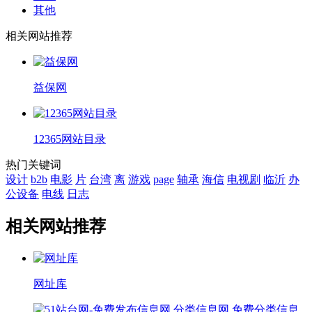
其他
相关网站推荐
益保网
12365网站目录
热门关键词
设计
b2b
电影
片
台湾
离
游戏
page
轴承
海信
电视剧
临沂
办
公设备
电线
日志
相关网站推荐
网址库