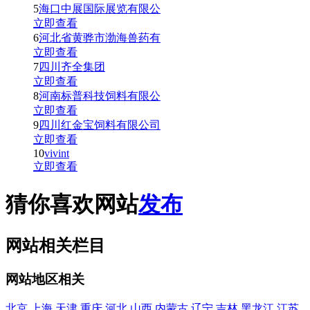
5
海口中展国际展览有限公
立即查看
6
河北省黄骅市渤海兽药有
立即查看
7
四川齐全集团
立即查看
8
河南标普科技饲料有限公
立即查看
9
四川红金宝饲料有限公司
立即查看
10
vivint
立即查看
猜你喜欢网站
发布
网站相关栏目
网站地区相关
北京
上海
天津
重庆
河北
山西
内蒙古
辽宁
吉林
黑龙江
江苏