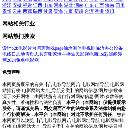
浙江
安徽
福建
江西
山东
河南
湖北
湖南
广东
广西
海南
四川
贵州
云南
西藏
陕西
甘肃
青海
宁夏
新疆
台湾
香港
澳门
网站相关行业
网站热门搜索
设计
b2b
电影
片
台湾
离
游戏
page
轴承
海信
电视剧
临沂
办公设备
电线
日志
地震
励志名言
张家港
主播
农民影视
电商
life
彩墨阁
漫
画
2024
兔兔电影网
免责声明
本网页所展示的有关【⎛⎝电影导航网⎠⎞-电影网址导航-电影网
站排行榜-电影网站大全_导航分类】的网站信息/图片/参数来
源于公开网络，由网站所有者自行对网站信息/图片/参数等的
真实性、准确性和合法性负责，
本平台（本网站）仅提供展示
服务，请谨慎交易，因交易而产生的法律关系及法律纠纷由您
自行协商解决，本平台（本网站）对此不承担任何责任
。您在
本网页可以浏览【⎛⎝电影导航网⎠⎞-电影网址导航-电影网站排
行榜-电影网站大全_导航分类】有关的网站信息/图片/等及提