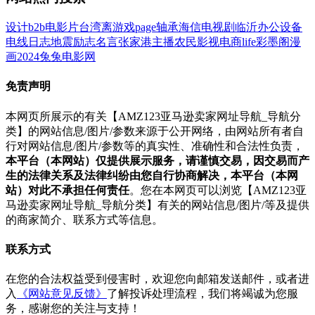
设计
b2b
电影
片
台湾
离
游戏
page
轴承
海信
电视剧
临沂
办公设备
电线
日志
地震
励志名言
张家港
主播
农民影视
电商
life
彩墨阁
漫
画
2024
兔兔电影网
免责声明
本网页所展示的有关【AMZ123亚马逊卖家网址导航_导航分
类】的网站信息/图片/参数来源于公开网络，由网站所有者自
行对网站信息/图片/参数等的真实性、准确性和合法性负责，
本平台（本网站）仅提供展示服务，请谨慎交易，因交易而产
生的法律关系及法律纠纷由您自行协商解决，本平台（本网
站）对此不承担任何责任
。您在本网页可以浏览【AMZ123亚
马逊卖家网址导航_导航分类】有关的网站信息/图片/等及提供
的商家简介、联系方式等信息。
联系方式
在您的合法权益受到侵害时，欢迎您向邮箱发送邮件，或者进
入
《网站意见反馈》
了解投诉处理流程，我们将竭诚为您服
务，感谢您的关注与支持！