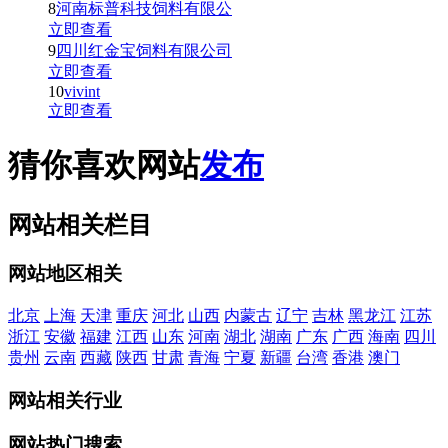
8
河南标普科技饲料有限公
立即查看
9
四川红金宝饲料有限公司
立即查看
10
vivint
立即查看
猜你喜欢网站
发布
网站相关栏目
网站地区相关
北京
上海
天津
重庆
河北
山西
内蒙古
辽宁
吉林
黑龙江
江苏
浙江
安徽
福建
江西
山东
河南
湖北
湖南
广东
广西
海南
四川
贵州
云南
西藏
陕西
甘肃
青海
宁夏
新疆
台湾
香港
澳门
网站相关行业
网站热门搜索