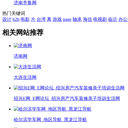
济南齐鲁网
热门关键词
设计
b2b
电影
片
台湾
离
游戏
page
轴承
海信
电视剧
临沂
办公
相关网站推荐
济南网
大连生活网
绍兴E网_E网论坛_绍兴房产汽车装修亲子培训生活网
哈尔滨学车网_地区导航_黑龙江导航