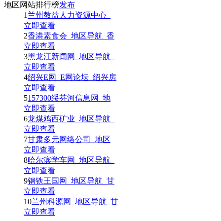
地区网站排行榜
发布
1
兰州教益人力资源中心_
立即查看
2
香港素食会_地区导航_香
立即查看
3
黑龙江新闻网_地区导航_
立即查看
4
绍兴E网_E网论坛_绍兴房
立即查看
5
157300绥芬河信息网_地
立即查看
6
龙煤鸡西矿业_地区导航_
立即查看
7
甘肃多元网络公司_地区
立即查看
8
哈尔滨学车网_地区导航_
立即查看
9
钢铁王国网_地区导航_甘
立即查看
10
兰州科源网_地区导航_甘
立即查看