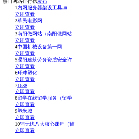
热门网站排行榜
发布
1
内网服务器架设工具-itt
立即查看
2
草民电影网
立即查看
3
南阳做网站（南阳做网站
立即查看
4
中国机械设备第一网
立即查看
5
溧阳建筑劳务资质安全许
立即查看
6
环球塑化
立即查看
7
1688
立即查看
8
留学在线留学服务（留学
立即查看
9
塑米城
立即查看
10
辅无忧八大核心课程（辅
立即查看