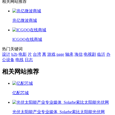
相关网站推荐
兆亿微波商城
ICGOO在线商城
热门关键词
设计
b2b
电影
片
台湾
离
游戏
page
轴承
海信
电视剧
临沂
办
公设备
电线
日志
相关网站推荐
亿配芯城
光伏太阳能产业专业媒体_Solarbe索比太阳能光伏网