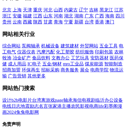
北京
上海
天津
重庆
河北
山西
内蒙古
辽宁
吉林
黑龙江
江苏
浙江
安徽
福建
江西
山东
河南
湖北
湖南
广东
广西
海南
四川
贵州
云南
西藏
陕西
甘肃
青海
宁夏
新疆
台湾
香港
澳门
网站相关行业
综合网站
泵阀轴承
机械设备
建筑建材
外贸网站
五金工具
电
工电气
仪器仪表
汽摩汽配
化工塑胶
纺织服饰
印刷包装
农林
牧渔
冶金矿产
食品饮料
文教办公
工艺玩具
安防器材
医药保
健
成人用品
IC电子
五金/钢材
mro工业品
煤炭能源
智能制造
招商加盟
环保再生
招标采购
商务服务
展会
电商学院
物流运
输
广告营销
其他更多
网站热门搜索
设计
b2b
电影
片
台湾
离
游戏
page
轴承
海信
电视剧
临沂
办公设备
电线
日志
地震
励志名言
张家港
主播
农民影视
电商
life
彩墨阁
漫
画
2024
兔兔电影网
免责声明