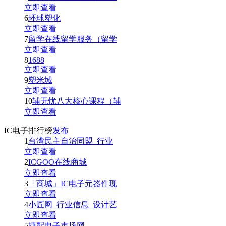
立即查看
6
环球塑化
立即查看
7
留学在线留学服务（留学
立即查看
8
1688
立即查看
9
塑米城
立即查看
10
辅无忧八大核心课程（辅
立即查看
IC电子排行榜
发布
1
台湾民主自治同盟_行业
立即查看
2
ICGOO在线商城
立即查看
3
「商城」IC电子元器件现
立即查看
4
小匠网_行业信息_设计艺
立即查看
5
捷配电子市场网