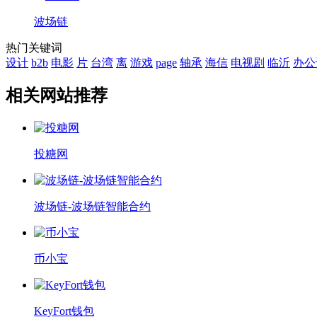
波场链
热门关键词
设计
b2b
电影
片
台湾
离
游戏
page
轴承
海信
电视剧
临沂
办公
相关网站推荐
投糖网
波场链-波场链智能合约
币小宝
KeyFort钱包