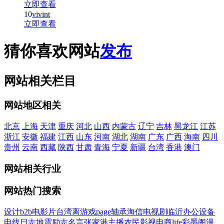
立即查看
10
vivint
立即查看
猜你喜欢网站
发布
网站相关栏目
网站地区相关
北京
上海
天津
重庆
河北
山西
内蒙古
辽宁
吉林
黑龙江
江苏
浙江
安徽
福建
江西
山东
河南
湖北
湖南
广东
广西
海南
四川
贵州
云南
西藏
陕西
甘肃
青海
宁夏
新疆
台湾
香港
澳门
网站相关行业
网站热门搜索
设计
b2b
电影
片
台湾
离
游戏
page
轴承
海信
电视剧
临沂
办公设备
电线
日志
地震
励志名言
张家港
主播
农民影视
电商
life
彩墨阁
漫