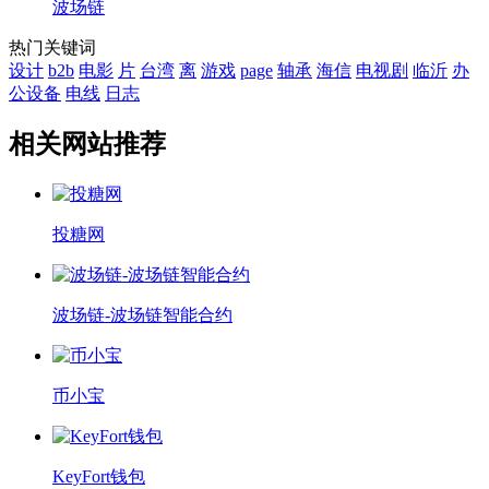
波场链
热门关键词
设计
b2b
电影
片
台湾
离
游戏
page
轴承
海信
电视剧
临沂
办
公设备
电线
日志
相关网站推荐
投糖网
波场链-波场链智能合约
币小宝
KeyFort钱包