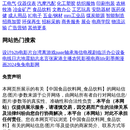
工电气
仪器仪表
汽摩汽配
化工塑胶
纺织服饰
印刷包装
农林
牧渔
冶金矿产
食品饮料
文教办公
工艺玩具
安防器材
医药保
健
成人用品
IC电子
五金/钢材
mro工业品
煤炭能源
智能制造
招商加盟
环保再生
招标采购
商务服务
展会
电商学院
物流运
输
广告营销
其他更多
网站热门搜索
设计
b2b
电影
片
台湾
离
游戏
page
轴承
海信
电视剧
临沂
办公设备
电线
日志
地震
励志名言
张家港
主播
农民影视
电商
life
彩墨阁
漫
画
2024
兔兔电影网
免责声明
本网页所展示的有关【中国食品饮料网_食品饮料】的网站信
息/图片/参数来源于公开网络，由网站所有者自行对网站信息/
图片/参数等的真实性、准确性和合法性负责，
本平台（本网
站）仅提供展示服务，请谨慎交易，因交易而产生的法律关系
及法律纠纷由您自行协商解决，本平台（本网站）对此不承担
任何责任
。您在本网页可以浏览【中国食品饮料网_食品饮
料】有关的网站信息/图片/等及提供的商家简介、联系方式等