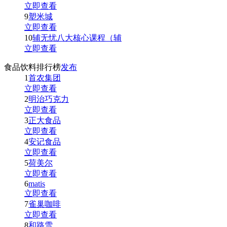
立即查看
9
塑米城
立即查看
10
辅无忧八大核心课程（辅
立即查看
食品饮料排行榜
发布
1
首农集团
立即查看
2
明治巧克力
立即查看
3
正大食品
立即查看
4
安记食品
立即查看
5
荷美尔
立即查看
6
matis
立即查看
7
雀巢咖啡
立即查看
8
和路雪