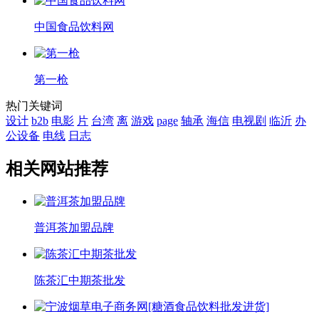
中国食品饮料网
第一枪
热门关键词
设计
b2b
电影
片
台湾
离
游戏
page
轴承
海信
电视剧
临沂
办
公设备
电线
日志
相关网站推荐
普洱茶加盟品牌
陈茶汇中期茶批发