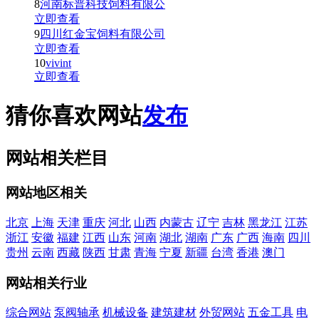
8
河南标普科技饲料有限公
立即查看
9
四川红金宝饲料有限公司
立即查看
10
vivint
立即查看
猜你喜欢网站
发布
网站相关栏目
网站地区相关
北京
上海
天津
重庆
河北
山西
内蒙古
辽宁
吉林
黑龙江
江苏
浙江
安徽
福建
江西
山东
河南
湖北
湖南
广东
广西
海南
四川
贵州
云南
西藏
陕西
甘肃
青海
宁夏
新疆
台湾
香港
澳门
网站相关行业
综合网站
泵阀轴承
机械设备
建筑建材
外贸网站
五金工具
电