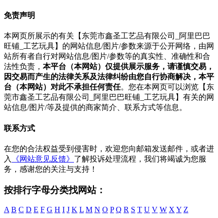
免责声明
本网页所展示的有关【东莞市鑫圣工艺品有限公司_阿里巴巴
旺铺_工艺玩具】的网站信息/图片/参数来源于公开网络，由网
站所有者自行对网站信息/图片/参数等的真实性、准确性和合
法性负责，
本平台（本网站）仅提供展示服务，请谨慎交易，
因交易而产生的法律关系及法律纠纷由您自行协商解决，本平
台（本网站）对此不承担任何责任
。您在本网页可以浏览【东
莞市鑫圣工艺品有限公司_阿里巴巴旺铺_工艺玩具】有关的网
站信息/图片/等及提供的商家简介、联系方式等信息。
联系方式
在您的合法权益受到侵害时，欢迎您向邮箱发送邮件，或者进
入
《网站意见反馈》
了解投诉处理流程，我们将竭诚为您服
务，感谢您的关注与支持！
按排行字母分类找网站：
A
B
C
D
E
F
G
H
I
J
K
L
M
N
O
P
Q
R
S
T
U
V
W
X
Y
Z