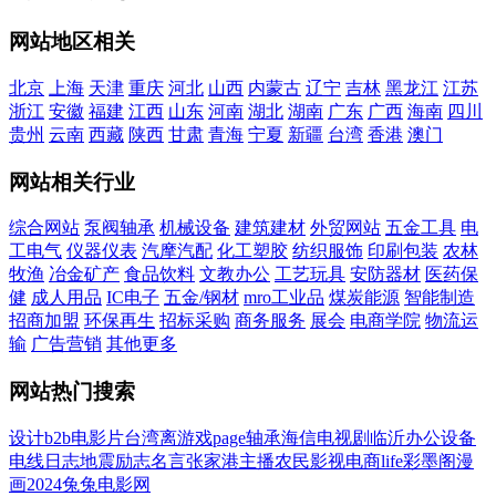
网站地区相关
北京
上海
天津
重庆
河北
山西
内蒙古
辽宁
吉林
黑龙江
江苏
浙江
安徽
福建
江西
山东
河南
湖北
湖南
广东
广西
海南
四川
贵州
云南
西藏
陕西
甘肃
青海
宁夏
新疆
台湾
香港
澳门
网站相关行业
综合网站
泵阀轴承
机械设备
建筑建材
外贸网站
五金工具
电
工电气
仪器仪表
汽摩汽配
化工塑胶
纺织服饰
印刷包装
农林
牧渔
冶金矿产
食品饮料
文教办公
工艺玩具
安防器材
医药保
健
成人用品
IC电子
五金/钢材
mro工业品
煤炭能源
智能制造
招商加盟
环保再生
招标采购
商务服务
展会
电商学院
物流运
输
广告营销
其他更多
网站热门搜索
设计
b2b
电影
片
台湾
离
游戏
page
轴承
海信
电视剧
临沂
办公设备
电线
日志
地震
励志名言
张家港
主播
农民影视
电商
life
彩墨阁
漫
画
2024
兔兔电影网