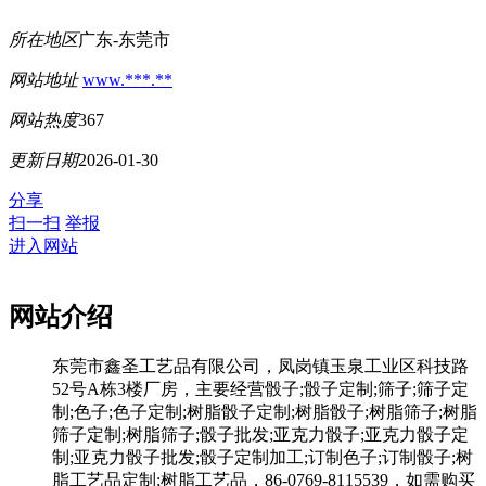
所在地区
广东-东莞市
网站地址
www.***.**
网站热度
367
更新日期
2026-01-30
分享
扫一扫
举报
进入网站
网站介绍
东莞市鑫圣工艺品有限公司，凤岗镇玉泉工业区科技路
52号A栋3楼厂房，主要经营骰子;骰子定制;筛子;筛子定
制;色子;色子定制;树脂骰子定制;树脂骰子;树脂筛子;树脂
筛子定制;树脂筛子;骰子批发;亚克力骰子;亚克力骰子定
制;亚克力骰子批发;骰子定制加工;订制色子;订制骰子;树
脂工艺品定制;树脂工艺品，86-0769-8115539，如需购买