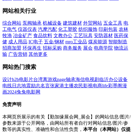
网站相关行业
综合网站
泵阀轴承
机械设备
建筑建材
外贸网站
五金工具
电
工电气
仪器仪表
汽摩汽配
化工塑胶
纺织服饰
印刷包装
农林
牧渔
冶金矿产
食品饮料
文教办公
工艺玩具
安防器材
医药保
健
成人用品
IC电子
五金/钢材
mro工业品
煤炭能源
智能制造
招商加盟
环保再生
招标采购
商务服务
展会
电商学院
物流运
输
广告营销
其他更多
网站热门搜索
设计
b2b
电影
片
台湾
离
游戏
page
轴承
海信
电视剧
临沂
办公设备
电线
日志
地震
励志名言
张家港
主播
农民影视
电商
life
彩墨阁
漫
画
2024
兔兔电影网
免责声明
本网页所展示的有关【勤加缘展会网_展会】的网站信息/图片/
参数来源于公开网络，由网站所有者自行对网站信息/图片/参
数等的真实性、准确性和合法性负责，
本平台（本网站）仅提