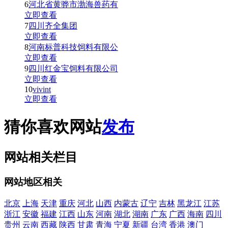
6
河北省黄骅市渤海兽药有
立即查看
7
四川齐全集团
立即查看
8
河南标普科技饲料有限公
立即查看
9
四川红金宝饲料有限公司
立即查看
10
vivint
立即查看
猜你喜欢网站
发布
网站相关栏目
网站地区相关
北京
上海
天津
重庆
河北
山西
内蒙古
辽宁
吉林
黑龙江
江苏
浙江
安徽
福建
江西
山东
河南
湖北
湖南
广东
广西
海南
四川
贵州
云南
西藏
陕西
甘肃
青海
宁夏
新疆
台湾
香港
澳门