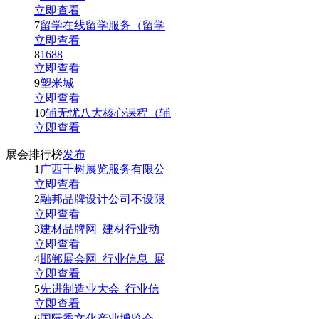
立即查看
7
留学在线留学服务（留学
立即查看
8
1688
立即查看
9
塑米城
立即查看
10
辅无忧八大核心课程（辅
立即查看
展会排行榜
发布
1
广西千树展览服务有限公
立即查看
2
融邦品牌设计公司不设限
立即查看
3
建材品牌网_建材行业动
立即查看
4
邯郸展会网_行业信息_展
立即查看
5
先进制造业大会_行业信
立即查看
6
国际香文化产业博览会_