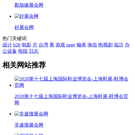
勤加缘展会网
好展会网
热门关键词
设计
b2b
电影
片
台湾
离
游戏
page
轴承
海信
电视剧
临沂
办
公设备
电线
日志
相关网站推荐
2020第十七届上海国际鞋业博览会-上海鞋展-鞋博会官
网
非速搜展会网