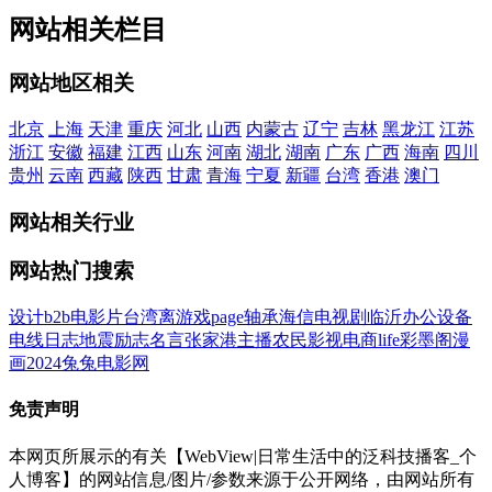
网站相关栏目
网站地区相关
北京
上海
天津
重庆
河北
山西
内蒙古
辽宁
吉林
黑龙江
江苏
浙江
安徽
福建
江西
山东
河南
湖北
湖南
广东
广西
海南
四川
贵州
云南
西藏
陕西
甘肃
青海
宁夏
新疆
台湾
香港
澳门
网站相关行业
网站热门搜索
设计
b2b
电影
片
台湾
离
游戏
page
轴承
海信
电视剧
临沂
办公设备
电线
日志
地震
励志名言
张家港
主播
农民影视
电商
life
彩墨阁
漫
画
2024
兔兔电影网
免责声明
本网页所展示的有关【WebView|日常生活中的泛科技播客_个
人博客】的网站信息/图片/参数来源于公开网络，由网站所有