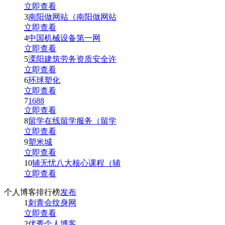
立即查看
3
南阳做网站（南阳做网站
立即查看
4
中国机械设备第一网
立即查看
5
溧阳建筑劳务资质安全许
立即查看
6
环球塑化
立即查看
7
1688
立即查看
8
留学在线留学服务（留学
立即查看
9
塑米城
立即查看
10
辅无忧八大核心课程（辅
立即查看
个人博客排行榜
发布
1
刺青会纹身网
立即查看
2
优秀个人博客