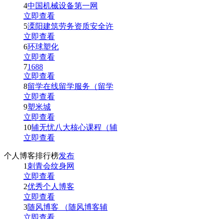
4
中国机械设备第一网
立即查看
5
溧阳建筑劳务资质安全许
立即查看
6
环球塑化
立即查看
7
1688
立即查看
8
留学在线留学服务（留学
立即查看
9
塑米城
立即查看
10
辅无忧八大核心课程（辅
立即查看
个人博客排行榜
发布
1
刺青会纹身网
立即查看
2
优秀个人博客
立即查看
3
随风博客 （随风博客辅
立即查看