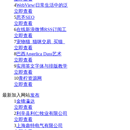
4
WebView|日常生活中的泛
立即查看
5
思齐SEO
立即查看
6
在线新浪微博RSS订阅工
立即查看
7
宠物猫_猫咪交易_买猫_
立即查看
8
巴西Angelica Dass艺术
立即查看
9
实用英文字体与排版教学
立即查看
10
青柠资源网
立即查看
最新加入网站
发布
1
金锋瀛达
立即查看
2
利辛县利仁牧业有限公司
立即查看
3
上海盎特电气有限公司