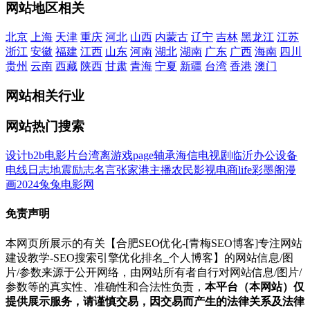
网站地区相关
北京
上海
天津
重庆
河北
山西
内蒙古
辽宁
吉林
黑龙江
江苏
浙江
安徽
福建
江西
山东
河南
湖北
湖南
广东
广西
海南
四川
贵州
云南
西藏
陕西
甘肃
青海
宁夏
新疆
台湾
香港
澳门
网站相关行业
网站热门搜索
设计
b2b
电影
片
台湾
离
游戏
page
轴承
海信
电视剧
临沂
办公设备
电线
日志
地震
励志名言
张家港
主播
农民影视
电商
life
彩墨阁
漫
画
2024
兔兔电影网
免责声明
本网页所展示的有关【合肥SEO优化-[青梅SEO博客]专注网站
建设教学-SEO搜索引擎优化排名_个人博客】的网站信息/图
片/参数来源于公开网络，由网站所有者自行对网站信息/图片/
参数等的真实性、准确性和合法性负责，
本平台（本网站）仅
提供展示服务，请谨慎交易，因交易而产生的法律关系及法律