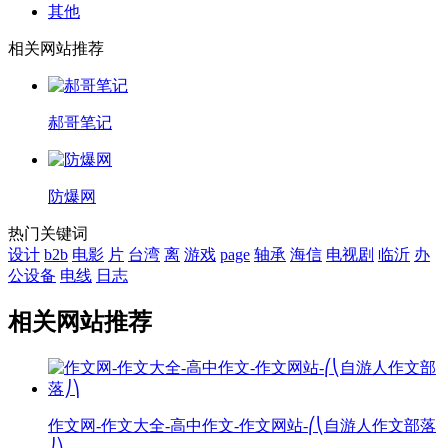
其他
相关网站推荐
郝哥笔记
防爆网
热门关键词
设计
b2b
电影
片
台湾
离
游戏
page
轴承
海信
电视剧
临沂
办
公设备
电线
日志
相关网站推荐
作文网-作文大全-高中作文-作文网站-⎛⎝自游人作文部落
⎠⎞