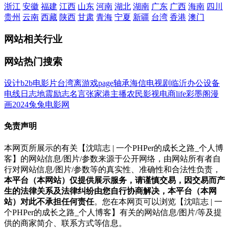
浙江
安徽
福建
江西
山东
河南
湖北
湖南
广东
广西
海南
四川
贵州
云南
西藏
陕西
甘肃
青海
宁夏
新疆
台湾
香港
澳门
网站相关行业
网站热门搜索
设计
b2b
电影
片
台湾
离
游戏
page
轴承
海信
电视剧
临沂
办公设备
电线
日志
地震
励志名言
张家港
主播
农民影视
电商
life
彩墨阁
漫
画
2024
兔兔电影网
免责声明
本网页所展示的有关【沈唁志 | 一个PHPer的成长之路_个人博
客】的网站信息/图片/参数来源于公开网络，由网站所有者自
行对网站信息/图片/参数等的真实性、准确性和合法性负责，
本平台（本网站）仅提供展示服务，请谨慎交易，因交易而产
生的法律关系及法律纠纷由您自行协商解决，本平台（本网
站）对此不承担任何责任
。您在本网页可以浏览【沈唁志 | 一
个PHPer的成长之路_个人博客】有关的网站信息/图片/等及提
供的商家简介、联系方式等信息。