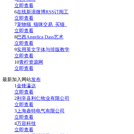
立即查看
6
在线新浪微博RSS订阅工
立即查看
7
宠物猫_猫咪交易_买猫_
立即查看
8
巴西Angelica Dass艺术
立即查看
9
实用英文字体与排版教学
立即查看
10
青柠资源网
立即查看
最新加入网站
发布
1
金锋瀛达
立即查看
2
利辛县利仁牧业有限公司
立即查看
3
上海盎特电气有限公司
立即查看
4
万容科技
立即查看