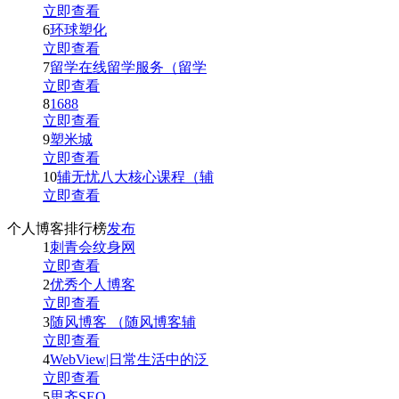
立即查看
6
环球塑化
立即查看
7
留学在线留学服务（留学
立即查看
8
1688
立即查看
9
塑米城
立即查看
10
辅无忧八大核心课程（辅
立即查看
个人博客排行榜
发布
1
刺青会纹身网
立即查看
2
优秀个人博客
立即查看
3
随风博客 （随风博客辅
立即查看
4
WebView|日常生活中的泛
立即查看
5
思齐SEO