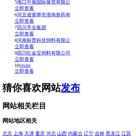
5
海口中展国际展览有限公
立即查看
6
河北省黄骅市渤海兽药有
立即查看
7
四川齐全集团
立即查看
8
河南标普科技饲料有限公
立即查看
9
四川红金宝饲料有限公司
立即查看
10
vivint
立即查看
猜你喜欢网站
发布
网站相关栏目
网站地区相关
北京
上海
天津
重庆
河北
山西
内蒙古
辽宁
吉林
黑龙江
江苏