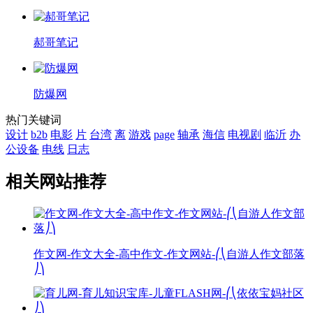
郝哥笔记
防爆网
热门关键词
设计
b2b
电影
片
台湾
离
游戏
page
轴承
海信
电视剧
临沂
办
公设备
电线
日志
相关网站推荐
作文网-作文大全-高中作文-作文网站-⎛⎝自游人作文部落
⎠⎞