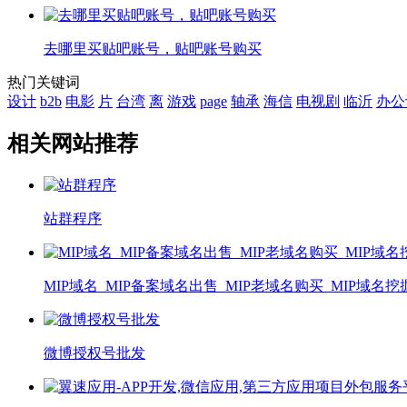
去哪里买贴吧账号，贴吧账号购买
热门关键词
设计
b2b
电影
片
台湾
离
游戏
page
轴承
海信
电视剧
临沂
办公
相关网站推荐
站群程序
MIP域名_MIP备案域名出售_MIP老域名购买_MIP域名挖
微博授权号批发