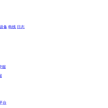
设备
电线
日志
掘