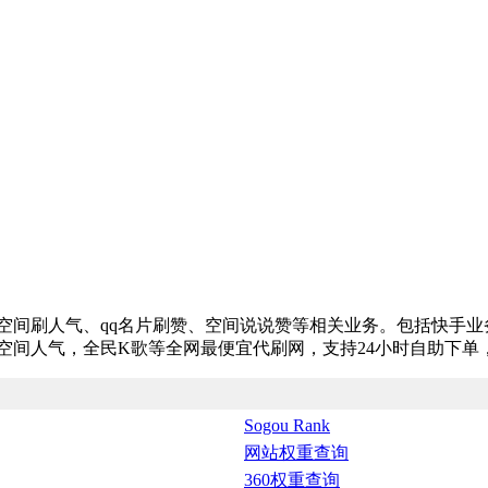
qq空间刷人气、qq名片刷赞、空间说说赞等相关业务。包括快
，空间人气，全民K歌等全网最便宜代刷网，支持24小时自助下
Sogou Rank
网站权重查询
360权重查询