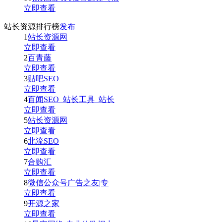
立即查看
站长资源排行榜
发布
1
站长资源网
立即查看
2
百青藤
立即查看
3
贴吧SEO
立即查看
4
百闻SEO_站长工具_站长
立即查看
5
站长资源网
立即查看
6
北流SEO
立即查看
7
合购汇
立即查看
8
微信公众号广告之友|专
立即查看
9
开源之家
立即查看