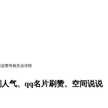
说说赞等相关业详情
刷人气、qq名片刷赞、空间说说