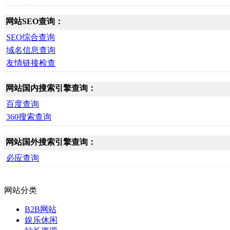
网站SEO查询：
SEO综合查询
域名信息查询
友情链接检查
网站国内搜索引擎查询：
百度查询
360搜索查询
网站国外搜索引擎查询：
必应查询
网站分类
B2B网站
娱乐休闲