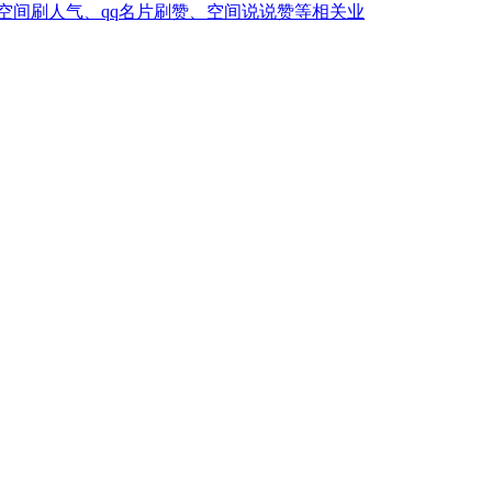
q空间刷人气、qq名片刷赞、空间说说赞等相关业