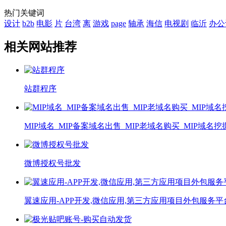
热门关键词
设计
b2b
电影
片
台湾
离
游戏
page
轴承
海信
电视剧
临沂
办公
相关网站推荐
站群程序
MIP域名_MIP备案域名出售_MIP老域名购买_MIP域名挖
微博授权号批发
翼速应用-APP开发,微信应用,第三方应用项目外包服务平