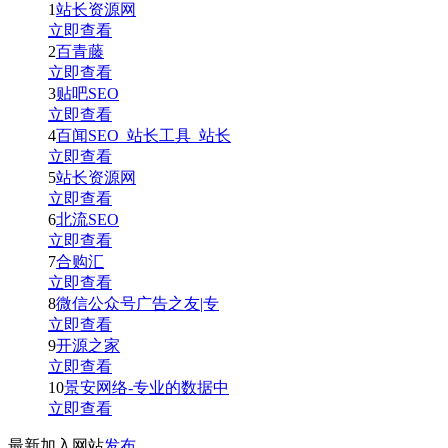
1
站长资源网
立即查看
2
百青藤
立即查看
3
贴吧SEO
立即查看
4
百闻SEO_站长工具_站长
立即查看
5
站长资源网
立即查看
6
北流SEO
立即查看
7
合购汇
立即查看
8
微信公众号广告之友|专
立即查看
9
开源之家
立即查看
10
景安网络-专业的数据中
立即查看
最新加入网站
发布