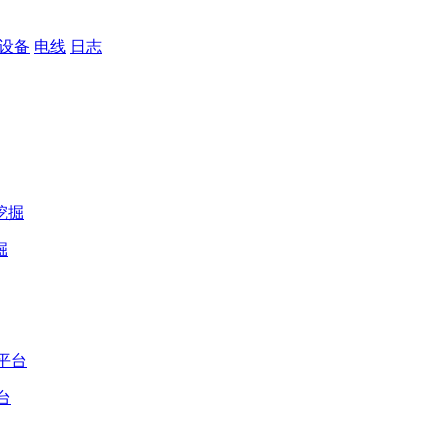
设备
电线
日志
掘
台