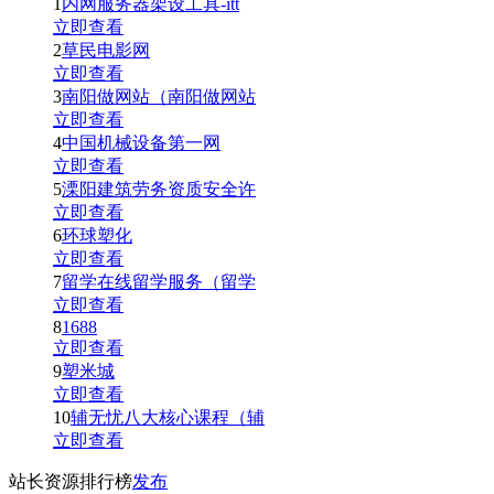
1
内网服务器架设工具-itt
立即查看
2
草民电影网
立即查看
3
南阳做网站（南阳做网站
立即查看
4
中国机械设备第一网
立即查看
5
溧阳建筑劳务资质安全许
立即查看
6
环球塑化
立即查看
7
留学在线留学服务（留学
立即查看
8
1688
立即查看
9
塑米城
立即查看
10
辅无忧八大核心课程（辅
立即查看
站长资源排行榜
发布