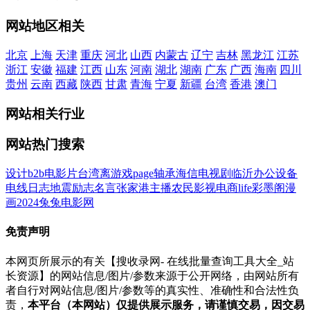
网站地区相关
北京
上海
天津
重庆
河北
山西
内蒙古
辽宁
吉林
黑龙江
江苏
浙江
安徽
福建
江西
山东
河南
湖北
湖南
广东
广西
海南
四川
贵州
云南
西藏
陕西
甘肃
青海
宁夏
新疆
台湾
香港
澳门
网站相关行业
网站热门搜索
设计
b2b
电影
片
台湾
离
游戏
page
轴承
海信
电视剧
临沂
办公设备
电线
日志
地震
励志名言
张家港
主播
农民影视
电商
life
彩墨阁
漫
画
2024
兔兔电影网
免责声明
本网页所展示的有关【搜收录网- 在线批量查询工具大全_站
长资源】的网站信息/图片/参数来源于公开网络，由网站所有
者自行对网站信息/图片/参数等的真实性、准确性和合法性负
责，
本平台（本网站）仅提供展示服务，请谨慎交易，因交易